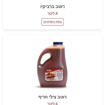
רוטב ברביקיו
4 לִיטר
צפה בפרטים
רוטב צילי חריף
4 לִיטר