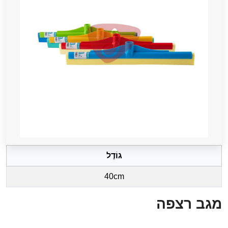
גוֹדֶל
40cm
מגב רצפה